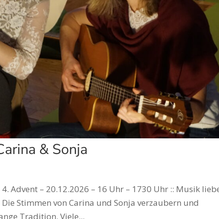
Carina & Sonja
 4. Advent – 20.12.2026 – 16 Uhr – 1730 Uhr :: Musik lieb
. Die Stimmen von Carina und Sonja verzaubern und
nge Tradition. Viele...