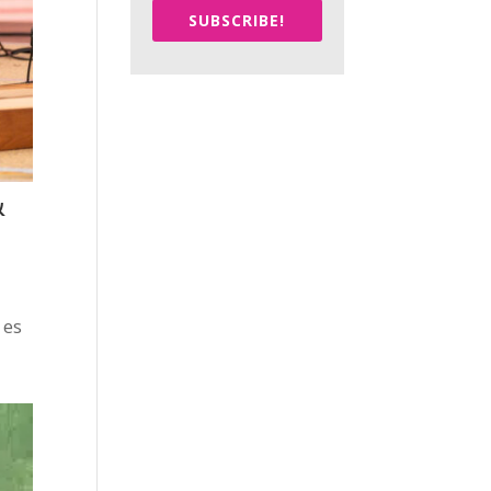
SUBSCRIBE!
&
 es